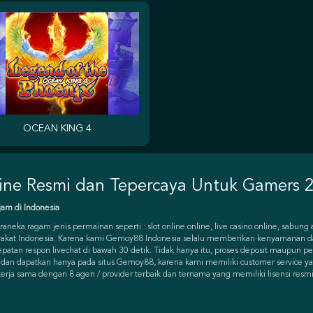
OCEAN KING 4
ne Resmi dan Tepercaya Untuk Gamers 
jam di Indonesia
raneka ragam jenis permainan seperti : slot online online, live casino online, sabung
syarakat Indonesia. Karena kami Gemoy88 Indonesia selalu memberikan kenyamana
patan respon livechat di bawah 30 detik. Tidak hanya itu, proses deposit maupun p
n dan dapatkan hanya pada situs Gemoy88, karena kami memiliki customer service 
ja sama dengan 8 agen / provider terbaik dan ternama yang memiliki lisensi resmi 