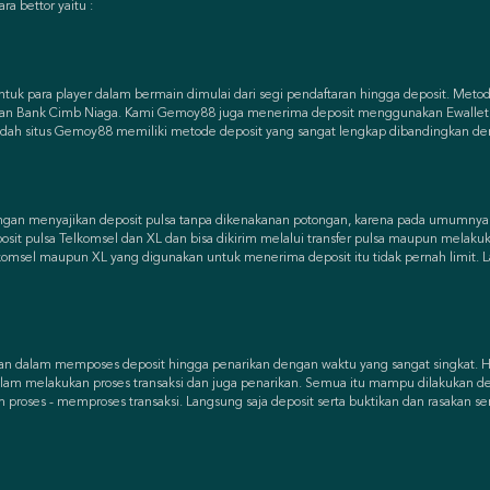
ra bettor yaitu :
 para player dalam bermain dimulai dari segi pendaftaran hingga deposit. Metode 
an Bank Cimb Niaga. Kami Gemoy88 juga menerima deposit menggunakan Ewallet sep
sudah situs Gemoy88 memiliki metode deposit yang sangat lengkap dibandingkan de
menyajikan deposit pulsa tanpa dikenakanan potongan, karena pada umumnya di da
t pulsa Telkomsel dan XL dan bisa dikirim melalui transfer pulsa maupun melakukan
komsel maupun XL yang digunakan untuk menerima deposit itu tidak pernah limit. La
ian dalam memposes deposit hingga penarikan dengan waktu yang sangat singkat. H
am melakukan proses transaksi dan juga penarikan. Semua itu mampu dilakukan den
proses - memproses transaksi. Langsung saja deposit serta buktikan dan rasakan s