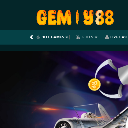
HOT GAMES
SLOTS
LIVE CAS