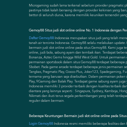
Microgaming sudah lama terkenal sebelum provider pragmatic pla
pastinya tidak kalah bersaing dengan provider kekinian yang bar
bettor di seluruh dunia, karena memiliki keunikan tersendiri yan
Gemoy88 Situs judi slot online online No. 1 Indonesia dengan P
Daftar Gemoy88
Indonesia merupakan situs judi yang telah mene
tanah air tercinta Indonesia. Gemoy88 selalu melakukan updat
bermain judi slot online online pada situs Gemoy88. Kami juga t
online, judi bola, sabung ayam dan tembak ikan. Terdapat bebera
Bonanza, Aztec Gems hingga Wild West Gold. Untuk permainan ca
permainan sportsbook dalam situs Gemoy88 terdapat beberapa pro
Sbobet. Pada game arcade terdapat beberapa jenis permainan sep
Tangkas, Pragmatic Play, Giocco Plus, Joker123, Spadegaming, 
ternama yang barusan saja disebutkan. Dalam permainan poker on
Play, 9Gaming dan Balak Play. Terdapat game sabung ayam juga 
Indonesia memiliki 3 provider terbaik dengan kualitas terbaik 
diantara yang lainnya seperti : Singapura, Sydney, Kamboja, H
Nikmati dan ikuti terus segala perkembangan yang telah ter
reguler dalam bermain.
Beberapa Keuntungan Bermain judi slot online online pada Sit
Login Gemoy88
Indonesia resmi memiliki beberapa fasilitas d