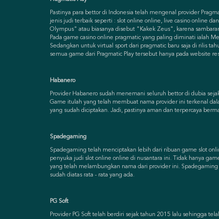
Pastinya para bettor di Indonesia telah mengenal provider Pragm
jenis judi terbaik seperti : slot online online, live casino online
Olympus" atau biasanya disebut "Kakek Zeus", karena sambaran
Pada game casino online pragmatic yang paling diminati ialah Me
Sedangkan untuk virtual sport dari pragmatic baru saja di rilis 
semua game dari Pragmatic Play tersebut hanya pada website r
Habanero
Provider Habanero sudah menemani seluruh bettor di dubia sejak 
Game itulah yang telah membuat nama provider ini terkenal dala
yang sudah diciptakan. Jadi, pastinya aman dan terpercaya ber
Spadegaming
Spadegaming telah menciptakan lebih dari ribuan game slot onlin
penyuka judi slot online online di nusantara ini. Tidak hanya g
yang telah melambungkan nama dari provider ini. Spadegaming jug
sudah diatas rata - rata yang ada.
PG Soft
Provider PG Soft telah berdiri sejak tahun 2015 lalu sehingga t