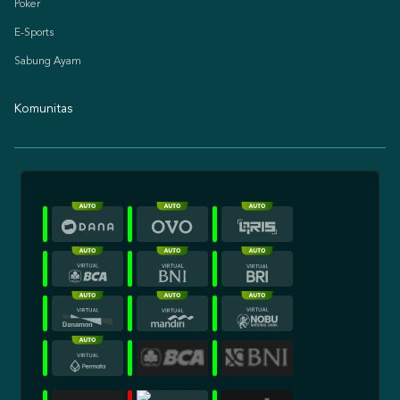
Poker
E-Sports
Sabung Ayam
Komunitas