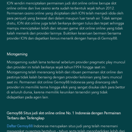
ION sendiri menciptakan permainan judi slot online online berupa slot
online online dan live casino serta sudah terbentuk sejak tahun 2012.
Permainan casino online yang diciptakan oleh ION telah menjadi idola oleh
para penjudi yang berasal dari dalam maupun luar tanah air. Tidak sampai
disitu, ION slot online juga telah berkarya dengan tulus dan tepat sehingga
mampu menciptakan lebih dari ratusan game slot online online yang tidak
kalah menarik dari provider lainnya. Buktikan keseruan bermain bersama
provider ION dan dapatkan bonus menarik dengan hanya di Gemoy88.
Microgaming
Microgaming sudah lama terkenal sebelum provider pragmatic play muncul
dan provider ini telah berkarya sejak tahun1994 hingga saat ini.
Microgaming telah merancang lebih dari ribuan permainan slot online dan
pastinya tidak kalah bersaing dengan provider kekinian yang baru muncul
saat ini. Permainan slot online Gemoy88 Indonesia yang dirancang oleh
provider ini memiliki tema hingga efek yang sangat disukai oleh para bettor
di seluruh dunia, karena memiliki keunikan tersendiri yang tidak
didapatkan pada agen lain.
Gemoy88 Situs judi slot online online No. 1 Indonesia dengan Permainan
Terbaru dan Terlengkap
Daftar Gemoy88
Indonesia merupakan situs judi yang telah menemani
masyarakat nusantara bertahun - tahun serta telah menghadirkan lebih dari