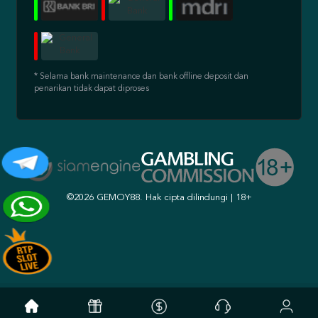
* Selama bank maintenance dan bank offline deposit dan
penarikan tidak dapat diproses
©2026 GEMOY88. Hak cipta dilindungi | 18+