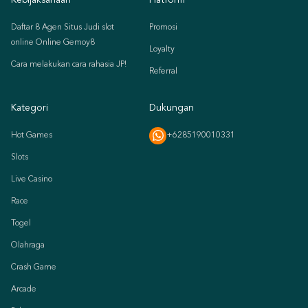
Daftar 8 Agen Situs Judi slot
Promosi
online Online Gemoy8
Loyalty
Cara melakukan cara rahasia JP!
Referral
Kategori
Dukungan
Hot Games
+6285190010331
Slots
Live Casino
Race
Togel
Olahraga
Crash Game
Arcade