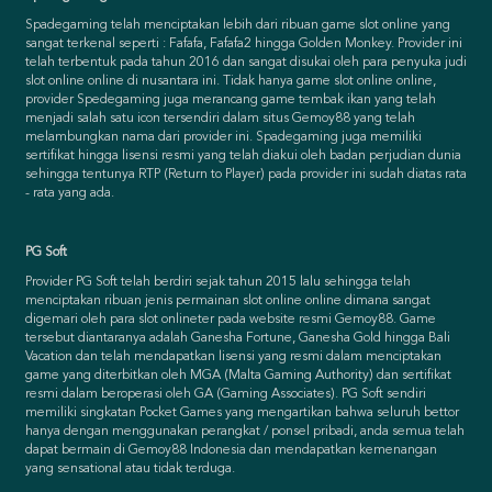
Spadegaming telah menciptakan lebih dari ribuan game slot online yang
sangat terkenal seperti : Fafafa, Fafafa2 hingga Golden Monkey. Provider ini
telah terbentuk pada tahun 2016 dan sangat disukai oleh para penyuka judi
slot online online di nusantara ini. Tidak hanya game slot online online,
provider Spedegaming juga merancang game tembak ikan yang telah
menjadi salah satu icon tersendiri dalam situs Gemoy88 yang telah
melambungkan nama dari provider ini. Spadegaming juga memiliki
sertifikat hingga lisensi resmi yang telah diakui oleh badan perjudian dunia
sehingga tentunya RTP (Return to Player) pada provider ini sudah diatas rata
- rata yang ada.
PG Soft
Provider PG Soft telah berdiri sejak tahun 2015 lalu sehingga telah
menciptakan ribuan jenis permainan slot online online dimana sangat
digemari oleh para slot onlineter pada website resmi Gemoy88. Game
tersebut diantaranya adalah Ganesha Fortune, Ganesha Gold hingga Bali
Vacation dan telah mendapatkan lisensi yang resmi dalam menciptakan
game yang diterbitkan oleh MGA (Malta Gaming Authority) dan sertifikat
resmi dalam beroperasi oleh GA (Gaming Associates). PG Soft sendiri
memiliki singkatan Pocket Games yang mengartikan bahwa seluruh bettor
hanya dengan menggunakan perangkat / ponsel pribadi, anda semua telah
dapat bermain di Gemoy88 Indonesia dan mendapatkan kemenangan
yang sensational atau tidak terduga.