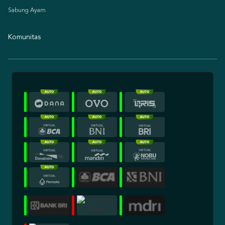
Sabung Ayam
Komunitas