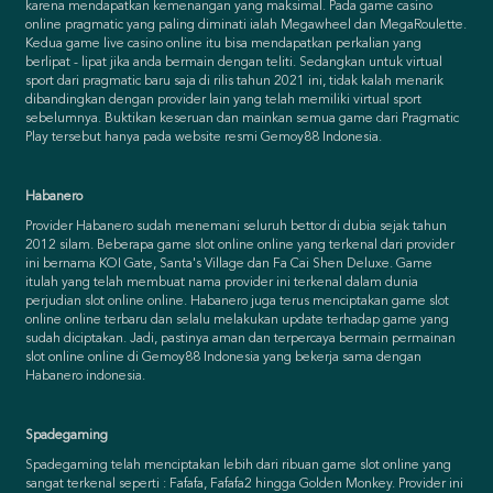
karena mendapatkan kemenangan yang maksimal. Pada game casino
online pragmatic yang paling diminati ialah Megawheel dan MegaRoulette.
Kedua game live casino online itu bisa mendapatkan perkalian yang
berlipat - lipat jika anda bermain dengan teliti. Sedangkan untuk virtual
sport dari pragmatic baru saja di rilis tahun 2021 ini, tidak kalah menarik
dibandingkan dengan provider lain yang telah memiliki virtual sport
sebelumnya. Buktikan keseruan dan mainkan semua game dari Pragmatic
Play tersebut hanya pada website resmi Gemoy88 Indonesia.
Habanero
Provider Habanero sudah menemani seluruh bettor di dubia sejak tahun
2012 silam. Beberapa game slot online online yang terkenal dari provider
ini bernama KOI Gate, Santa's Village dan Fa Cai Shen Deluxe. Game
itulah yang telah membuat nama provider ini terkenal dalam dunia
perjudian slot online online. Habanero juga terus menciptakan game slot
online online terbaru dan selalu melakukan update terhadap game yang
sudah diciptakan. Jadi, pastinya aman dan terpercaya bermain permainan
slot online online di Gemoy88 Indonesia yang bekerja sama dengan
Habanero indonesia.
Spadegaming
Spadegaming telah menciptakan lebih dari ribuan game slot online yang
sangat terkenal seperti : Fafafa, Fafafa2 hingga Golden Monkey. Provider ini