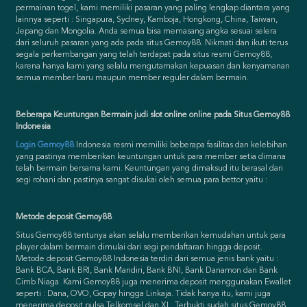
permainan togel, kami memiliki pasaran yang paling lengkap diantara yang
lainnya seperti : Singapura, Sydney, Kamboja, Hongkong, China, Taiwan,
Jepang dan Mongolia. Anda semua bisa memasang angka sesuai selera
dari seluruh pasaran yang ada pada situs Gemoy88. Nikmati dan ikuti terus
segala perkembangan yang telah terdapat pada situs resmi Gemoy88,
karena hanya kami yang selalu mengutamakan kepuasan dan kenyamanan
semua member baru maupun member reguler dalam bermain.
Beberapa Keuntungan Bermain judi slot online online pada Situs Gemoy88
Indonesia
Login Gemoy88
Indonesia resmi memiliki beberapa fasilitas dan kelebihan
yang pastinya memberikan keuntungan untuk para member setia dimana
telah bermain bersama kami. Keuntungan yang dimaksud itu berasal dari
segi rohani dan pastinya sangat disukai oleh semua para bettor yaitu :
Metode deposit Gemoy88
Situs Gemoy88 tentunya akan selalu memberikan kemudahan untuk para
player dalam bermain dimulai dari segi pendaftaran hingga deposit.
Metode deposit Gemoy88 Indonesia terdiri dari semua jenis bank yaitu :
Bank BCA, Bank BRI, Bank Mandiri, Bank BNI, Bank Danamon dan Bank
Cimb Niaga. Kami Gemoy88 juga menerima deposit menggunakan Ewallet
seperti : Dana, OVO, Gopay hingga Linkaja. Tidak hanya itu, kami juga
menerima deposit pulsa Telkomsel dan XL. Terbukti sudah situs Gemoy88