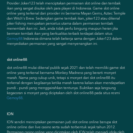
Provider Joker123 telah menciptakan permainan slot online dan tembak
ikan yang sangat disukai oleh para player di Indonesia. Game slot online
online yang terkenal dari provider ini bernama Mayan Gems, Aztec Temple
dan Witch's Brew. Sedangkan game tembak ikan, joker123 atau dikenal
joker fishing merupakan pencetus utama dalam permainan tembak
menembak ikan ini. Jadi, anda tidak perlu bingung maupun heran jika
bermain tembak ikan yang berkualitas terbaik terdapat dalam situs
Gemoy88
Indonesia dimana telah bekerja sama dengan Joker123 dalam
menyediakan permainan yang sangat menyenangkan ini.
slot online88
slot online88 mulai dikenal publik sejak 2021 dan telah memiliki game slot
online yang terkenal bernama Monkey Madness yang berarti monyet
marah. Nama yang cukup unik, tetapi si monyet dari slot online88 itu
terkenal dengan kegilaanya ketika marah karena kalian akan mendapatkan
pundi - pundi yang menggairahkan tentunya. Buktikan saja langsung
kegacoran si monyet yang diciptakan oleh slot online88 pada situs resmi
Gemoy88
.
ION
ION sendiri menciptakan permainan judi slot online online berupa slot
online online dan live casino serta sudah terbentuk sejak tahun 2012.
Permainan casino online yang diciptakan oleh ION telah menjadi idola oleh