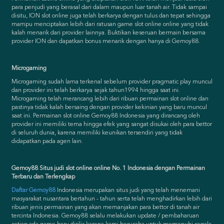
para penjudi yang berasal dari dalam maupun luar tanah air. Tidak sampai
disitu, ION slot online juga telah berkarya dengan tulus dan tepat sehingga
mampu menciptakan lebih dari ratusan game slot online online yang tidak
kalah menarik dari provider lainnya. Buktikan keseruan bermain bersama
provider ION dan dapatkan bonus menarik dengan hanya di Gemoy88.
Microgaming
Microgaming sudah lama terkenal sebelum provider pragmatic play muncul
dan provider ini telah berkarya sejak tahun1994 hingga saat ini.
Microgaming telah merancang lebih dari ribuan permainan slot online dan
pastinya tidak kalah bersaing dengan provider kekinian yang baru muncul
saat ini. Permainan slot online Gemoy88 Indonesia yang dirancang oleh
provider ini memiliki tema hingga efek yang sangat disukai oleh para bettor
di seluruh dunia, karena memiliki keunikan tersendiri yang tidak
didapatkan pada agen lain.
Gemoy88 Situs judi slot online online No. 1 Indonesia dengan Permainan
Terbaru dan Terlengkap
Daftar Gemoy88
Indonesia merupakan situs judi yang telah menemani
masyarakat nusantara bertahun - tahun serta telah menghadirkan lebih dari
ribuan jenis permainan yang akan memanjakan para bettor di tanah air
tercinta Indonesia. Gemoy88 selalu melakukan update / pembaharuan