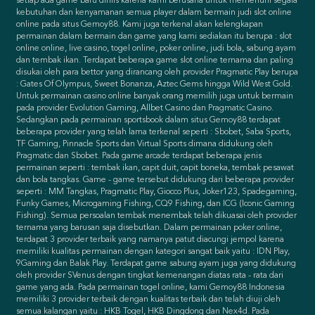
setiap ada game baru dirilis karena kami berusaha untuk memenuhi segala
kebutuhan dan kenyamanan semua player dalam bermain judi slot online
online pada situs Gemoy88. Kami juga terkenal akan kelengkapan
permainan dalam bermain dan game yang kami sediakan itu berupa : slot
online online, live casino, togel online, poker online, judi bola, sabung ayam
dan tembak ikan. Terdapat beberapa game slot online ternama dan paling
disukai oleh para bettor yang dirancang oleh provider Pragmatic Play berupa
: Gates Of Olympus, Sweet Bonanza, Aztec Gems hingga Wild West Gold.
Untuk permainan casino online banyak orang memilih juga untuk bermain
pada provider Evolution Gaming, Allbet Casino dan Pragmatic Casino.
Sedangkan pada permainan sportsbook dalam situs Gemoy88 terdapat
beberapa provider yang telah lama terkenal seperti : Sbobet, Saba Sports,
TF Gaming, Pinnacle Sports dan Virtual Sports dimana didukung oleh
Pragmatic dan Sbobet. Pada game arcade terdapat beberapa jenis
permainan seperti : tembak ikan, capit duit, capit boneka, tembak pesawat
dan bola tangkas. Game - game tersebut didukung dari beberapa provider
seperti : MM Tangkas, Pragmatic Play, Giocco Plus, Joker123, Spadegaming,
Funky Games, Microgaming Fishing, CQ9 Fishing, dan ICG (Iconic Gaming
Fishing). Semua persoalan tembak menembak telah dikuasai oleh provider
ternama yang barusan saja disebutkan. Dalam permainan poker online,
terdapat 3 provider terbaik yang namanya patut diacungi jempol karena
memiliki kualitas permainan dengan kategori sangat baik yaitu : IDN Play,
9Gaming dan Balak Play. Terdapat game sabung ayam juga yang didukung
oleh provider SVenus dengan tingkat kemenangan diatas rata - rata dari
game yang ada. Pada permainan togel online, kami Gemoy88 Indonesia
memiliki 3 provider terbaik dengan kualitas terbaik dan telah diuji oleh
semua kalangan yaitu : HKB Togel, HKB Dingdong dan Nex4d. Pada